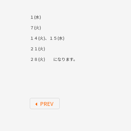
１(水)
７(火)
１４(火)、１５(水)
２１(火)
２８(火) になります。
PREV